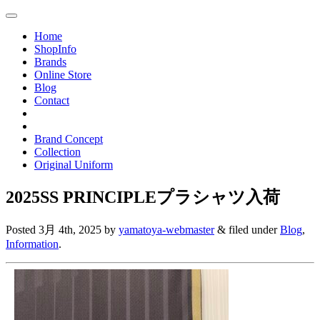
Toggle
navigation
Home
ShopInfo
Brands
Online Store
Blog
Contact
Brand Concept
Collection
Original Uniform
2025SS PRINCIPLEプラシャツ入荷
Posted
3月 4th, 2025
by
yamatoya-webmaster
&
filed under
Blog
,
Information
.