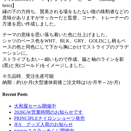
hero)】
縁の下の力持ち、賛美される場をもたない陰の殊勲者などの
意味がありますがサッカーだと監督、コーチ、トレーナーの
方達を思い作成しました。
テーマの意味を思い落ち着いた色に仕上げました。
シャツのベース色をWHT、BLK、GRY、GOLDにし柄もベ
ースの色と同色にして下から胸にかけてストライプのグラデ
ーションに。
ストライプも太い～細いもので作成、脇と袖のラインを影
(黒)と光(ゴールド)をイメージしました。
※欠品時、受注生産可能
納期：約1か月(大型連休前後ご注文時は1か月半～2か月)
Recent Posts
大和屋セール開催中
2026GW営業時間のお知らせです
PRINCIPLEナイロンショーツ発売
JFA グッズ入荷のお知らせ
paypayスクラッチくじ開催中