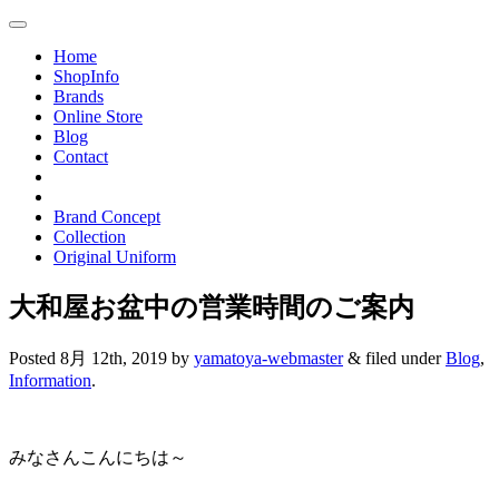
Toggle
navigation
Home
ShopInfo
Brands
Online Store
Blog
Contact
Brand Concept
Collection
Original Uniform
大和屋お盆中の営業時間のご案内
Posted
8月 12th, 2019
by
yamatoya-webmaster
&
filed under
Blog
,
Information
.
みなさんこんにちは～