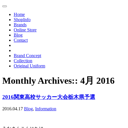
Toggle
navigation
Home
ShopInfo
Brands
Online Store
Blog
Contact
Brand Concept
Collection
Original Uniform
Monthly Archives::
4月 2016
2016関東高校サッカー大会栃木県予選
2016.04.17
Blog
,
Information