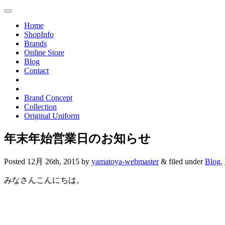
Toggle
navigation
Home
ShopInfo
Brands
Online Store
Blog
Contact
Brand Concept
Collection
Original Uniform
年末年始営業日のお知らせ
Posted
12月 26th, 2015
by
yamatoya-webmaster
&
filed under
Blog
,
みなさんこんにちは。