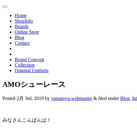
Toggle
navigation
Home
ShopInfo
Brands
Online Store
Blog
Contact
Brand Concept
Collection
Original Uniform
AMOシューレース
Posted
2月 3rd, 2019
by
yamatoya-webmaster
&
filed under
Blog
,
In
みなさんこんばんは！